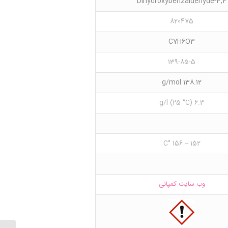
3,4-Dihydroxybenzaldehyde
820475
C7H6O3
139-85-5
138.12 g/mol
6.3 g/l (25 °C)
152 – 156 °C
وب سایت کمپانی