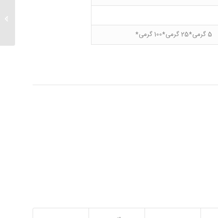
۲و۵ دی هیدروکسی بنزالدهید
5 گرمی*25 گرمی*100 گرمی*