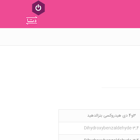
3و4 دی هیدروکسی بنزالدهید
3,4-Dihydroxybenzaldehyde