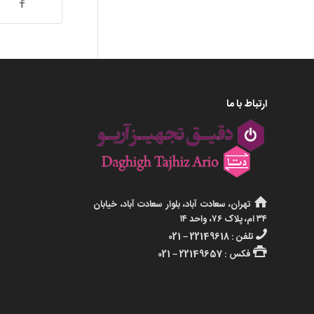
ارتباط با ما
تهران، سعادت آباد، بلوار سعادت آباد، خیابان
۳۴ ام، پلاک ۷۶، واحد ۱۴
تلفن : 22149618 – 021
فکس : 22149657 – 021