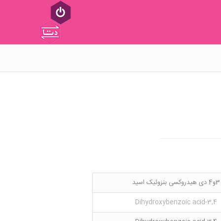
3و4 دی هیدروکسی بنزوئیک اسید
3,4-Dihydroxybenzoic acid