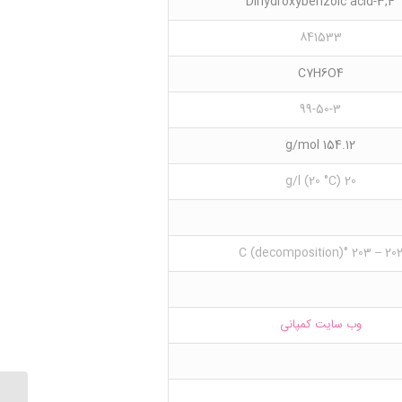
3,4-Dihydroxybenzoic acid
841533
C7H6O4
99-50-3
154.12 g/mol
20 g/l (20 °C)
202 – 203 °C (decomposition
وب سایت کمپانی