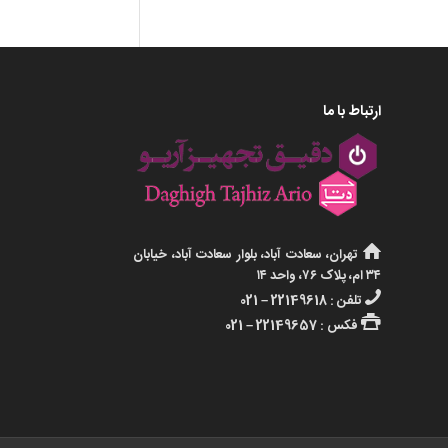
ارتباط با ما
تهران، سعادت آباد، بلوار سعادت آباد، خیابان
۳۴ ام، پلاک ۷۶، واحد ۱۴
تلفن : 22149618 – 021
فکس : 22149657 – 021