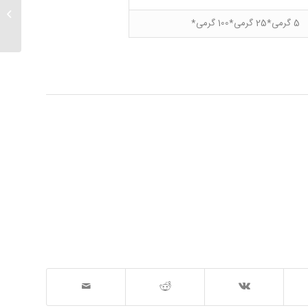
۲و۶ دی هیدروکسی بنزویک اسید
5 گرمی*25 گرمی*100 گرمی*