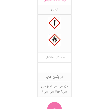
ایمنی
ساختار مولکولی
در پکیج های
50 سی سی*100 سی
سی*250 سی سی*