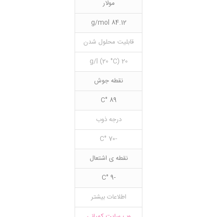
مولار
84.12 g/mol
قابلیت محلول شدن
20 g/l (20 °C)
نقطه جوش
89 °C
درجه ذوب
-70 °C
نقطه ی اشتعال
-9 °C
اطلاعات بیشتر
وب سایت کمپانی