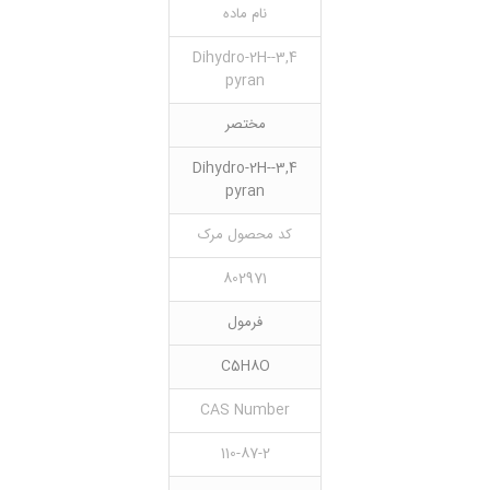
نام ماده
3,4-Dihydro-2H-
pyran
مختصر
3,4-Dihydro-2H-
pyran
کد محصول مرک
802971
فرمول
C5H8O
CAS Number
110-87-2