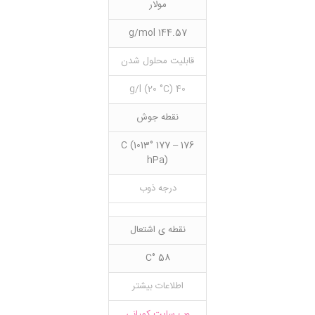
مولار
144.57 g/mol
قابلیت محلول شدن
40 g/l (20 °C)
نقطه جوش
176 – 177 °C (1013
hPa)
درجه ذوب
نقطه ی اشتعال
58 °C
اطلاعات بیشتر
وب سایت کمپانی