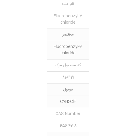
نام ماده
3-Fluorobenzyl
chloride
مختصر
3-Fluorobenzyl
chloride
کد محصول مرک
818419
فرمول
C7H6ClF
CAS Number
456-42-8