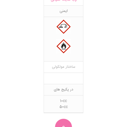
ایمنی
ساختار مولکولی
در پکیج های
10cc
50cc