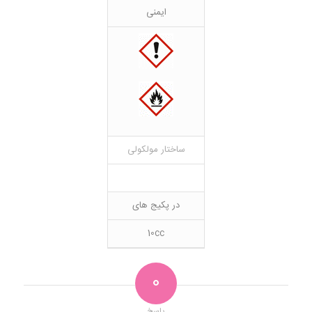
ایمنی
ساختار مولکولی
در پکیج های
10cc
0
پاسخ