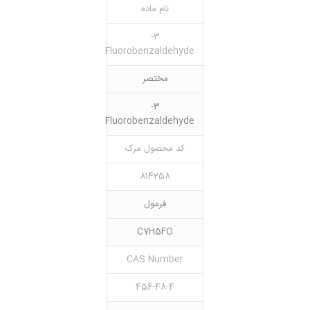
نام ماده
3-
Fluorobenzaldehyde
مختصر
3-
Fluorobenzaldehyde
کد محصول مرک
814258
فرمول
C7H5FO
CAS Number
456-48-4