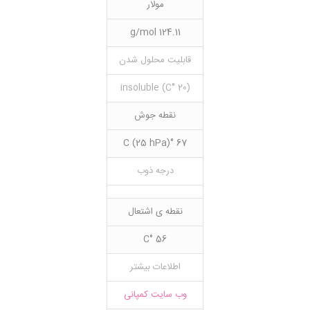
مولار
124.11 g/mol
قابلیت محلول شدن
(20 °C) insoluble
نقطه جوش
67 °C (25 hPa)
درجه ذوب
نقطه ی اشتعال
56 °C
اطلاعات بیشتر
وب سایت کمپانی