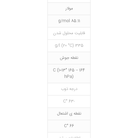
مولار
85.11 g/mol
قابلیت محلول شدن
335 g/l (20 °C)
نقطه جوش
164 – 165 °C (1013
hPa)
درجه ذوب
-63 °C
نقطه ی اشتعال
66 °C