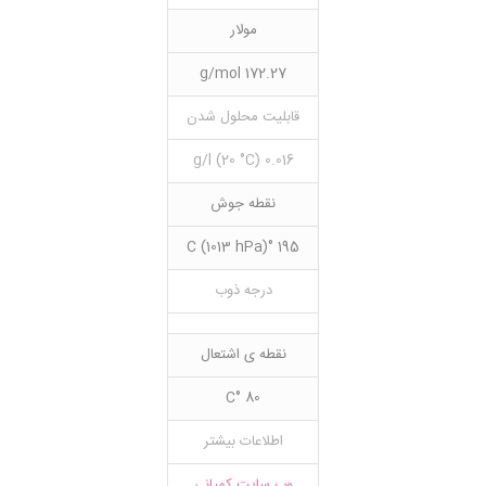
مولار
172.27 g/mol
قابلیت محلول شدن
0.016 g/l (20 °C)
نقطه جوش
195 °C (1013 hPa)
درجه ذوب
نقطه ی اشتعال
80 °C
اطلاعات بیشتر
وب سایت کمپانی