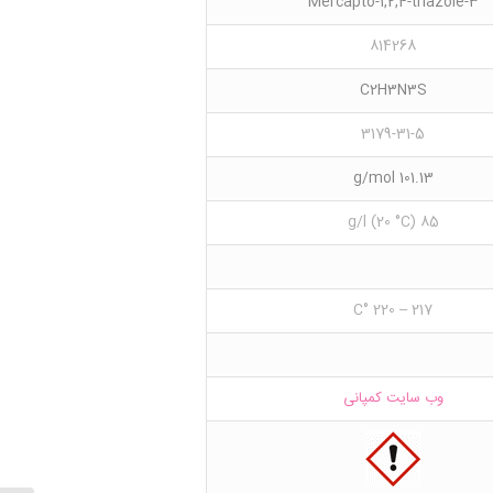
3-Mercapto-1,2,4-triazole
814268
C2H3N3S
3179-31-5
101.13 g/mol
85 g/l (20 °C)
217 – 220 °C
وب سایت کمپانی