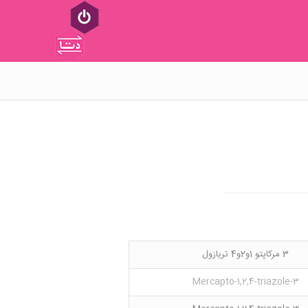
3 مرکاپتو 1و2و4 تریازول
3-Mercapto-1,2,4-triazole