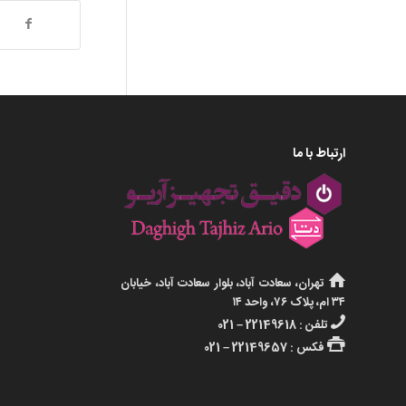
ارتباط با ما
تهران، سعادت آباد، بلوار سعادت آباد، خیابان
۳۴ ام، پلاک ۷۶، واحد ۱۴
تلفن : 22149618 – 021
فکس : 22149657 – 021