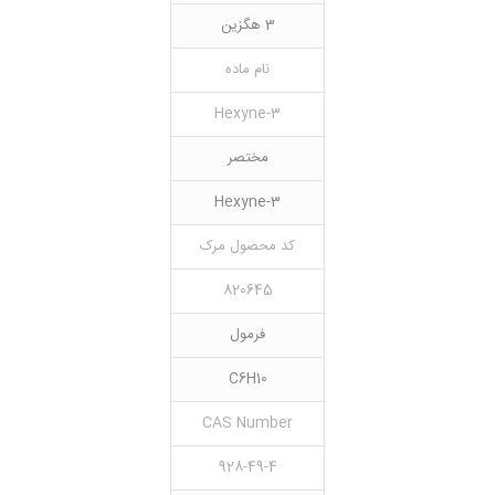
3 هگزین
نام ماده
3-Hexyne
مختصر
3-Hexyne
کد محصول مرک
820645
فرمول
C6H10
CAS Number
928-49-4