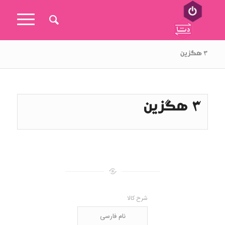
۳ هگزین
3 هگزین
شرح کالا
نام فارسی