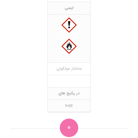
ایمنی
ساختار مولکولی
در پکیج های
10cc
0