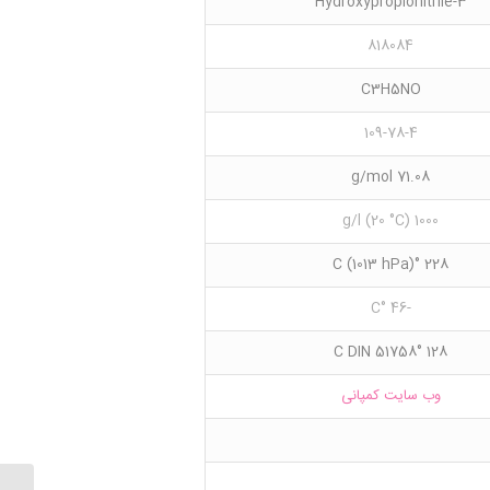
3-Hydroxypropionitrile
818084
C3H5NO
109-78-4
71.08 g/mol
1000 g/l (20 °C)
228 °C (1013 hPa)
-46 °C
128 °C DIN 51758
وب سایت کمپانی