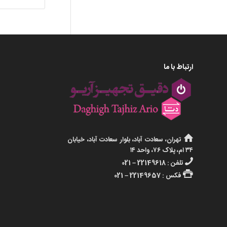
ارتباط با ما
تهران، سعادت آباد، بلوار سعادت آباد، خیابان
۳۴ ام، پلاک ۷۶، واحد ۱۴
تلفن : 22149618 – 021
فکس : 22149657 – 021