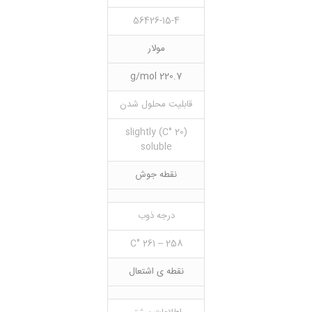
56426-15-4
مولار
220.7 g/mol
قابلیت محلول شدن
(20 °C) slightly
soluble
نقطه جوش
درجه ذوب
258 – 261 °C
نقطه ی اشتعال