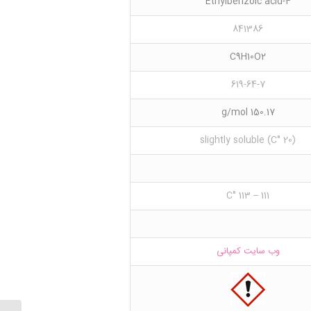
4-Ethylbenzoic acid
841386
C9H10O2
619-64-7
150.17 g/mol
(20 °C) slightly soluble
111 – 113 °C
وب سایت کمپانی