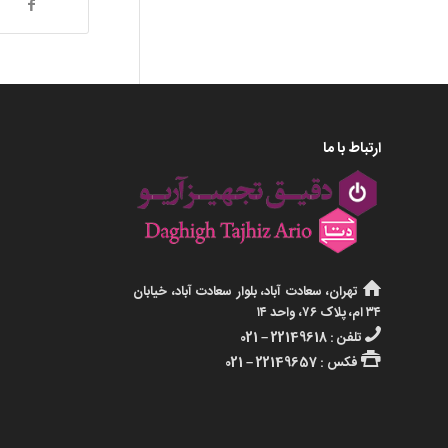
ارتباط با ما
تهران، سعادت آباد، بلوار سعادت آباد، خیابان
۳۴ ام، پلاک ۷۶، واحد ۱۴
تلفن : 22149618 – 021
فکس : 22149657 – 021