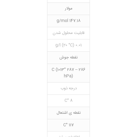
مولار
147.18 g/mol
قابلیت محلول شدن
0.01 g/l (20 °C)
نقطه جوش
286 – 287 °C (1013
hPa)
درجه ذوب
8 °C
نقطه ی اشتعال
117 °C