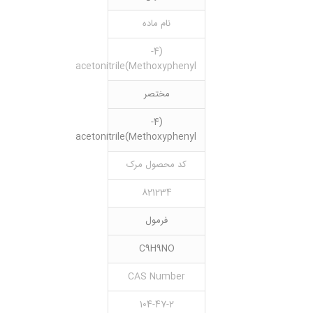
نام ماده
(4-
Methoxyphenyl)acetonitrile
مختصر
(4-
Methoxyphenyl)acetonitrile
کد محصول مرک
821234
فرمول
C9H9NO
CAS Number
104-47-2