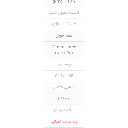
194.27 g/mol
قابلیت محلول شدن
0.5 g/l (20 °C)
نقطه جوش
333 – 335 °C
(1013 hPa)
درجه ذوب
64 – 67 °C
نقطه ی اشتعال
>100 °C
اطلاعات بیشتر
وب سایت کمپانی