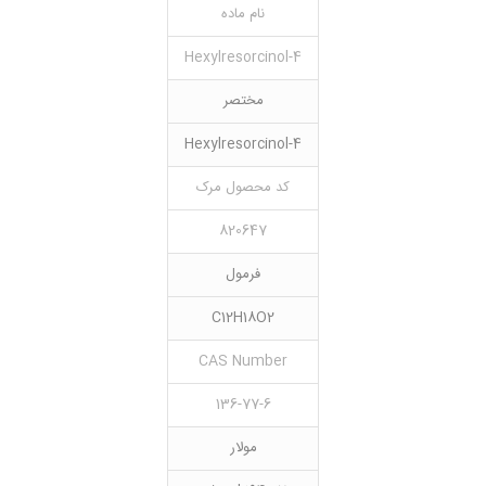
نام ماده
4-Hexylresorcinol
مختصر
4-Hexylresorcinol
کد محصول مرک
820647
فرمول
C12H18O2
CAS Number
136-77-6
مولار