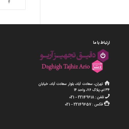
ارتباط با ما
تهران، سعادت آباد، بلوار سعادت آباد، خیابان
۳۴ ام، پلاک ۷۶، واحد ۱۴
تلفن : 22149618 – 021
فکس : 22149657 – 021