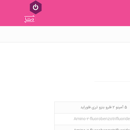
5 آمینو 2 فلرو بنزو تری فلوراید