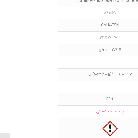
841067
C7H5F4N
2357-47-3
179.11 g/mol
207 – 208 °C (1013 hPa)
91 °C
وب سایت کمپانی