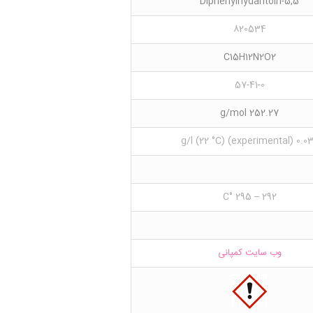
5,5-Diphenylhydantoin
820534
C15H12N2O2
57-41-0
252.27 g/mol
0.032 g/l (22 °C) (exper
292 – 295 °C
وب سایت کمپانی