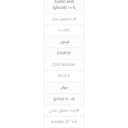
Acetic acid
(glacial) 100%
کد محصول مرک
100063
فرمول:
C2H4O2
CAS Number
64-19-7
مولار
60.05 g/mol
قابلیت محلول شدن
(20 °C) soluble