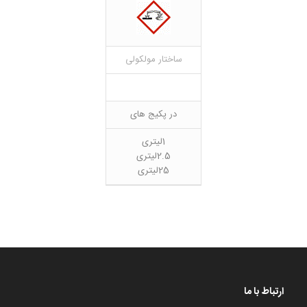
ساختار مولکولی
در پکیج های
1لیتری
2.5لیتری
25لیتری
ارتباط با ما