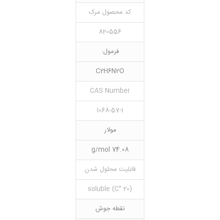
کد محصول مرک
820556
فرمول:
C2H6N2O
CAS Number
1068-57-1
مولار
74.08 g/mol
قابلیت محلول شدن
(20 °C) soluble
نقطه جوش