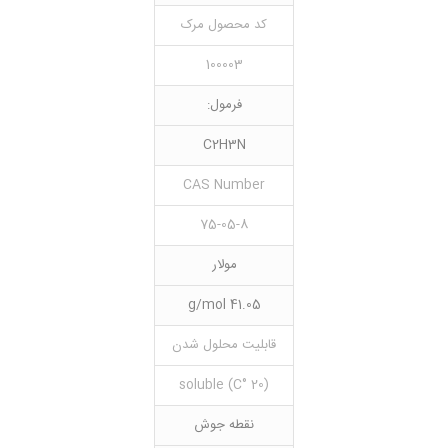
کد محصول مرک
100003
فرمول:
C2H3N
CAS Number
75-05-8
مولار
41.05 g/mol
قابلیت محلول شدن
(20 °C) soluble
نقطه جوش