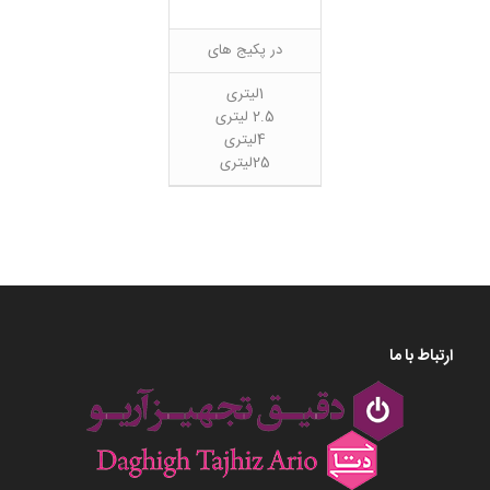
در پکیج های
1لیتری
2.5 لیتری
4لیتری
25لیتری
ارتباط با ما