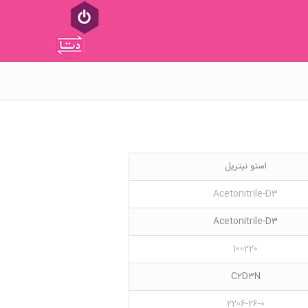
استو نیتریل
Acetonitrile-D3
Acetonitrile-D3
100220
C2D3N
2206-26-0