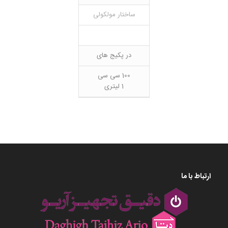
ساختار مولکولی
در پکیج های
100 سی سی
1 لیتری
ارتباط با ما