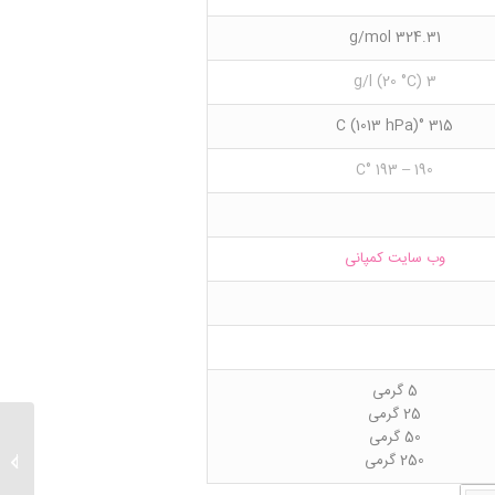
324.31 g/mol
3 g/l (20 °C)
315 °C (1013 hPa)
190 – 193 °C
وب سایت کمپانی
5 گرمی
25 گرمی
50 گرمی
250 گرمی
 ether