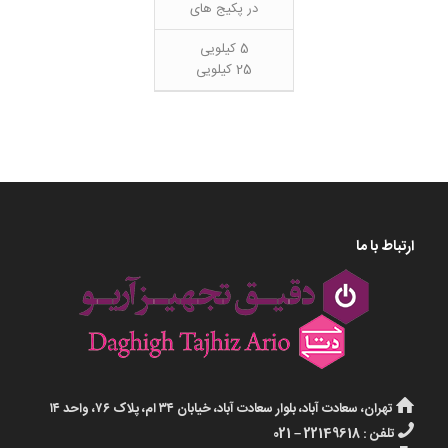
در پکیج های
5 کیلویی
25 کیلویی
ارتباط با ما
تهران، سعادت آباد، بلوار سعادت آباد، خیابان ۳۴ ام، پلاک ۷۶، واحد ۱۴
تلفن : 22149618 – 021