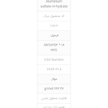
Aluminium
sulfate-18-hydrate
کد محصول مرک
101102
فرمول:
Al2O12S3 * 18
H2O
CAS Number
7784-31-8
مولار
666.42 g/mol
قابلیت محلول شدن