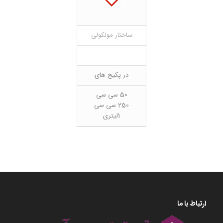
ساختار مولکولی
در پکیج های
50 سی سی
250 سی سی
1لیتری
ارتباط با ما