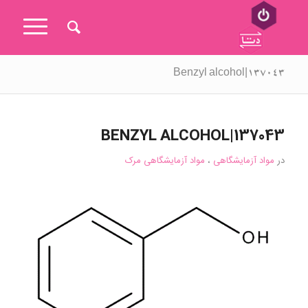
Benzyl alcohol|137043
BENZYL ALCOHOL|137043
در
مواد آزمایشگاهی
،
مواد آزمایشگاهی مرک