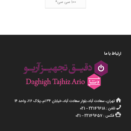
100 سی سی*
ارتباط با ما
تهران، سعادت آباد، بلوار سعادت آباد، خیابان ۳۴ ام، پلاک ۷۶، واحد ۱۴
تلفن : 22149618 – 021
فکس : 22149657 – 021