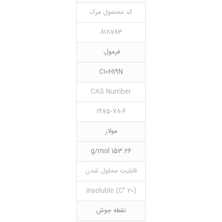
کد محصول مرک
818783
فرمول:
C10H19N
CAS Number
1975-78-6
مولار
153.26 g/mol
قابلیت محلول شدن
(20 °C) insoluble
نقطه جوش