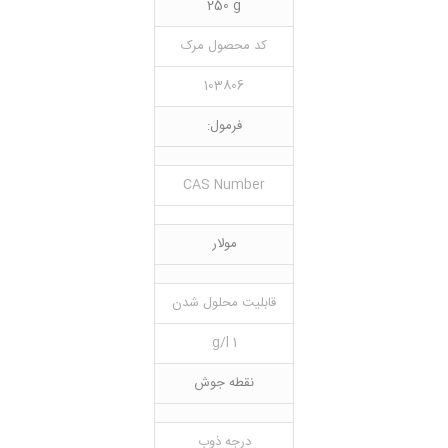
250 g
کد محصول مرک
103806
فرمول:
CAS Number
مولار
قابلیت محلول شدن
1 g/l
نقطه جوش
درجه ذوب