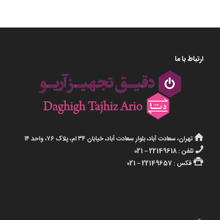
ارتباط با ما
تهران، سعادت آباد، بلوار سعادت آباد، خیابان ۳۴ ام، پلاک ۷۶، واحد ۱۴
تلفن : 22149618 – 021
فکس : 22149657 – 021