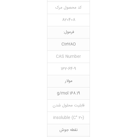
کد محصول مرک
820408
فرمول:
C12H8O
CAS Number
132-64-9
مولار
168.19 g/mol
قابلیت محلول شدن
(20 °C) insoluble
نقطه جوش