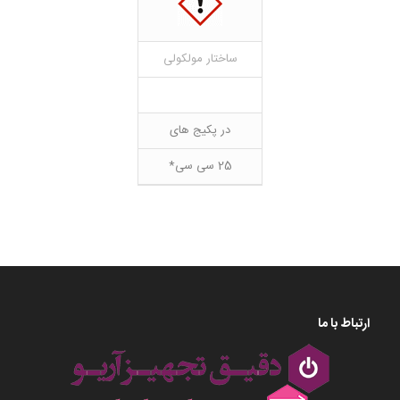
ساختار مولکولی
در پکیج های
25 سی سی*
ارتباط با ما