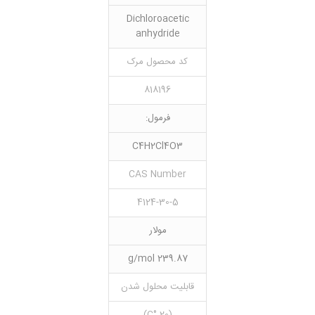
Dichloroacetic
anhydride
کد محصول مرک
818196
فرمول:
C4H2Cl4O3
CAS Number
4124-30-5
مولار
239.87 g/mol
قابلیت محلول شدن