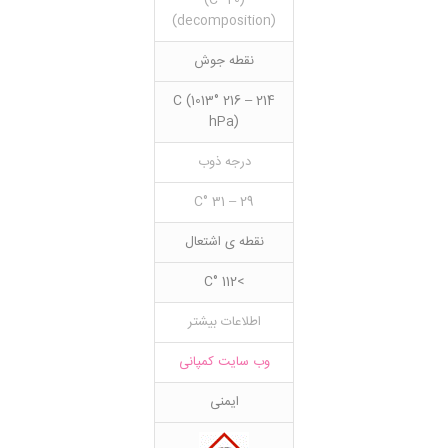
(20 °C)
(decomposition)
نقطه جوش
214 – 216 °C (1013
hPa)
درجه ذوب
29 – 31 °C
نقطه ی اشتعال
>112 °C
اطلاعات بیشتر
وب سایت کمپانی
ایمنی