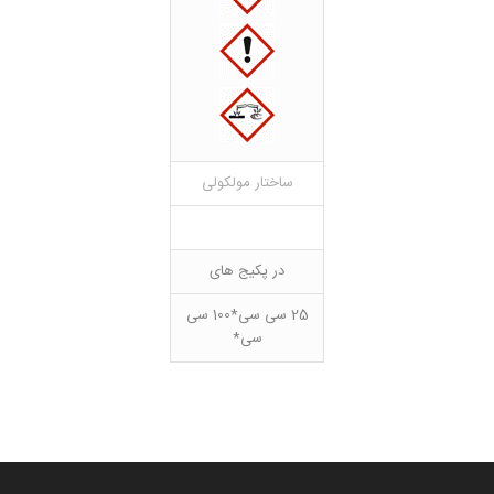
ساختار مولکولی
در پکیج های
25 سی سی*100 سی
سی*