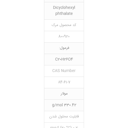
Dicyclohexyl
phthalate
کد محصول مرک
800920
فرمول:
C20H26O4
CAS Number
84-61-7
مولار
330.42 g/mol
قابلیت محلول شدن