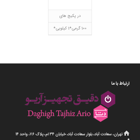
در پکیج های
100 گرمی*1 کیلویی*
ارتباط با ما
تهران، سعادت آباد، بلوار سعادت آباد، خیابان ۳۴ ام، پلاک ۷۶، واحد ۱۴