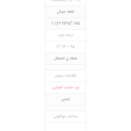
(20 °C) insoluble
نقطه جوش
185 °C (27 hPa)
درجه ذوب
95 – 96 °C
نقطه ی اشتعال
اطلاعات بیشتر
وب سایت کمپانی
ایمنی
ساختار مولکولی