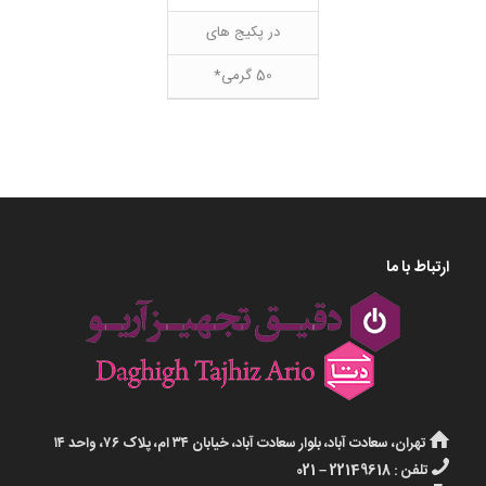
در پکیج های
50 گرمی*
ارتباط با ما
تهران، سعادت آباد، بلوار سعادت آباد، خیابان ۳۴ ام، پلاک ۷۶، واحد ۱۴
تلفن : 22149618 – 021