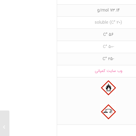
73.14 g/mol
(20 °C) soluble
56 °C
-50 °C
-25 °C
وب سایت کمپانی
۲-Amino-1-butanol