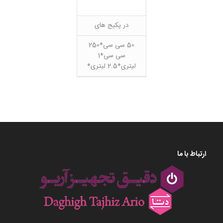
در پکیج های
50 سی سی*250
سی سی*1
لیتری*2.5 لیتری*
ارتباط با ما