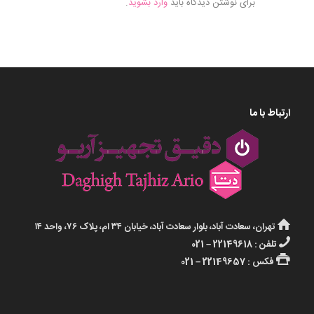
برای نوشتن دیدگاه باید
وارد بشوید
.
ارتباط با ما
تهران، سعادت آباد، بلوار سعادت آباد، خیابان ۳۴ ام، پلاک ۷۶، واحد ۱۴
تلفن : 22149618 – 021
فکس : 22149657 – 021