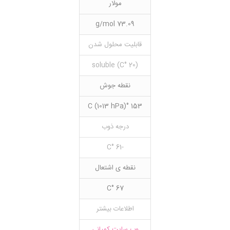
مولار
73.09 g/mol
قابلیت محلول شدن
(20 °C) soluble
نقطه جوش
153 °C (1013 hPa)
درجه ذوب
-61 °C
نقطه ی اشتعال
67 °C
اطلاعات بیشتر
وب سایت کمپانی