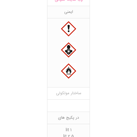
ایمنی
ساختار مولکولی
در پکیج های
1 lit
2.5 lit