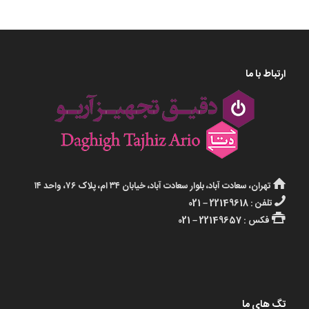
ارتباط با ما
تهران، سعادت آباد، بلوار سعادت آباد، خیابان ۳۴ ام، پلاک ۷۶، واحد ۱۴
تلفن : 22149618 – 021
فکس : 22149657 – 021
تگ های ما