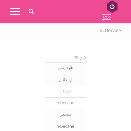
n-Decane
شرح کالا
نام فارسی
ان دکا ن
نام ماده
n-Decane
مختصر
n-Decane