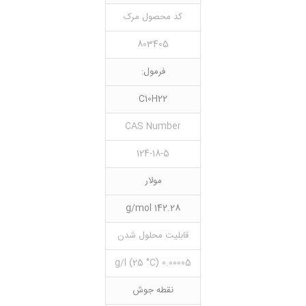
کد محصول مرک
803405
فرمول:
C10H22
CAS Number
124-18-5
مولار
142.28 g/mol
قابلیت محلول شدن
0.00005 g/l (25 °C)
نقطه جوش