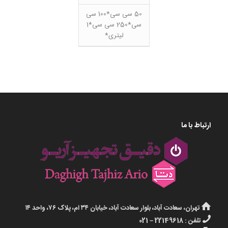
50 سی سی*100 سی
سی*250 سی سی*1
لیتری*
ارتباط با ما
تهران، سعادت آباد، بلوار سعادت آباد، خیابان ۳۴ ام، پلاک ۷۶، واحد ۱۴
تلفن : 22149618 – 021