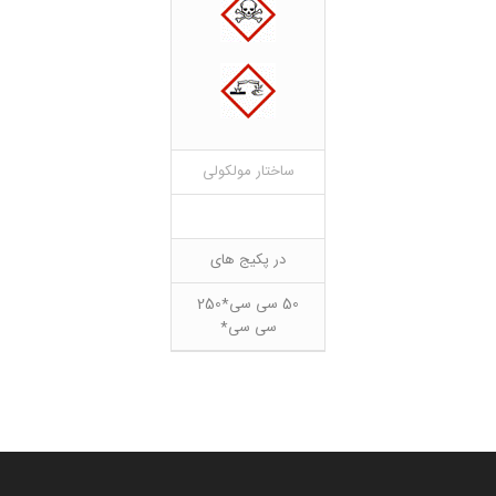
ساختار مولکولی
در پکیج های
50 سی سی*250
سی سی*