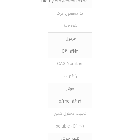
Diethylethylenediamine
کد محصول مرک
803215
فرمول:
C6H16N2
CAS Number
100-36-7
مولار
116.21 g/mol
قابلیت محلول شدن
(20 °C) soluble
نقطه جوش