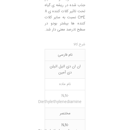
جذب شده در ریشه ی گیاه
تحت تاثیر کلات کننده ی 8
C3E نسبت به سایر کلات
کننده ها بیشتر بودو در
سطح 1درصد معنی دار شد.
شرح کالا
نام فارسی
ان ان دی اتیل اتیلن
دی آمین
نام ماده
N,N-
Diethylethylenediamine
مختصر
N,N-