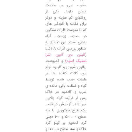
مخرب تری بر سلامت
انسان دارند. یکی از
روشهای کم هزینه و موثر
برای مقابله با آلودگی های
کم تا متوسط فلزات سنگین
در محیط زیست، گیاه
پالایی است. این تحقیق به
منظور بررسی اثرات EDTA
(
اتیلن دی آمین تترا
استیک اسید)
و کمپوست
زبالهی شهری و کاربرد توام
این کلات کننده ها بر
غلظت جذب شده توسط
گیاه و غلظت باقی مانده ی
سرب و کادمیم در خاک
پس از فرایند گیاه پالایی
اجرا شد. آزمایش در قالب
یک طرح فاکتوریل با سه
سطح 0 ، 50 و 100 میلی
گرم کادمیم بر کیلو گرم
خاک و سه سطح 0 ، 100 و