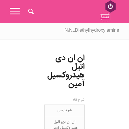
N,N-Diethylhydroxylamine
ان ان دی
اتیل
هیدروکسیل
آمین
شرح کالا
نام فارسی
ان ان دی اتیل
هیدروکسیل آمین