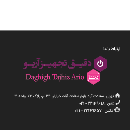
ارتباط با ما
تهران، سعادت آباد، بلوار سعادت آباد، خیابان ۳۴ ام، پلاک ۷۶، واحد ۱۴
تلفن : 22149618 – 021
فکس : 22149657 – 021