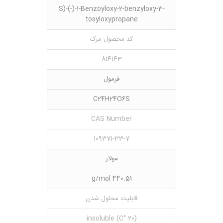
S)-(-)-1-Benzoyloxy-2-benzyloxy-3-
tosyloxypropane
کد محصول مرک
814143
فرمول
C24H24O6S
CAS Number
109371-33-7
مولار
440.51 g/mol
قابلیت محلول شدن
(20 °C) insoluble