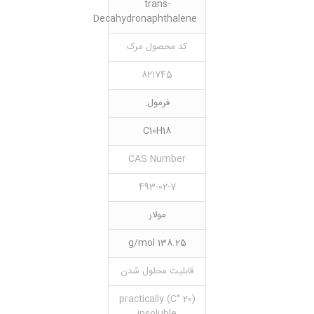
trans-
Decahydronaphthalene
کد محصول مرک
821745
فرمول:
C10H18
CAS Number
493-02-7
مولار
138.25 g/mol
قابلیت محلول شدن
(20 °C) practically