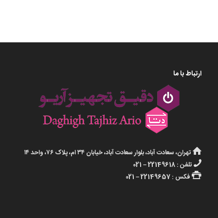
ارتباط با ما
تهران، سعادت آباد، بلوار سعادت آباد، خیابان ۳۴ ام، پلاک ۷۶، واحد ۱۴
تلفن : 22149618 – 021
فکس : 22149657 – 021