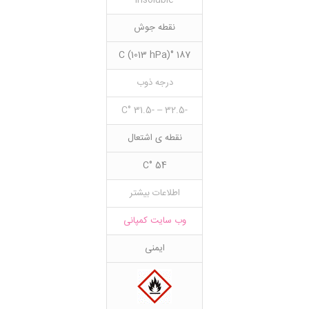
insoluble
نقطه جوش
187 °C (1013 hPa)
درجه ذوب
-32.5 – -31.5 °C
نقطه ی اشتعال
54 °C
اطلاعات بیشتر
وب سایت کمپانی
ایمنی