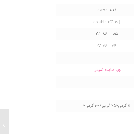
101.1 g/mol
(20 °C) soluble
185 – 186 °C
74 – 76 °C
وب سایت کمپانی
5 گرمی*25 گرمی*100 گرمی*
razine