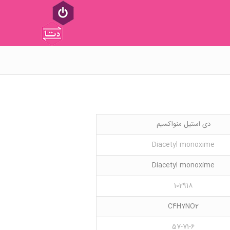
دی استیل منواکسیم
Diacetyl monoxime
Diacetyl monoxime
102918
C4H7NO2
57-71-6