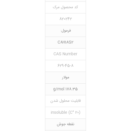
کد محصول مرک
820242
فرمول:
C8H18S2
CAS Number
629-45-8
مولار
178.35 g/mol
قابلیت محلول شدن
(20 °C) insoluble
نقطه جوش