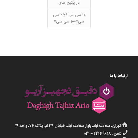
در پکیج های
10 سی سی*25 سی
سی*100 سی سی*
ارتباط با ما
تهران، سعادت آباد، بلوار سعادت آباد، خیابان ۳۴ ام، پلاک ۷۶، واحد ۱۴
تلفن : 22149618 – 021