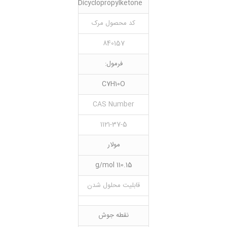
Dicyclopropylketone
کد محصول مرک
840157
فرمول:
C7H10O
CAS Number
1121-37-5
مولار
110.15 g/mol
قابلیت محلول شدن
نقطه جوش