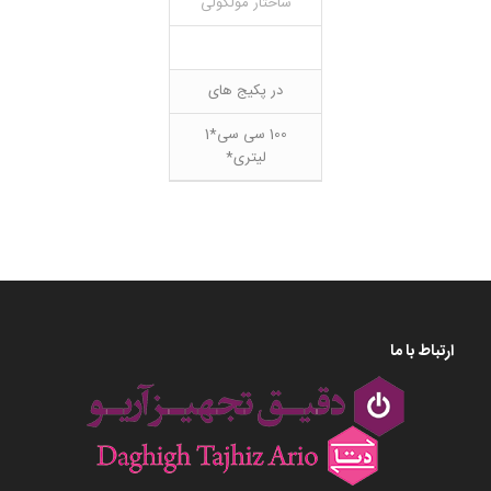
ساختار مولکولی
در پکیج های
100 سی سی*1
لیتری*
ارتباط با ما